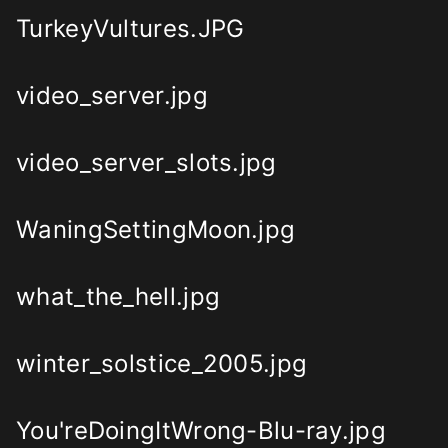
TurkeyVultures.JPG
video_server.jpg
video_server_slots.jpg
WaningSettingMoon.jpg
what_the_hell.jpg
winter_solstice_2005.jpg
You'reDoingItWrong-Blu-ray.jpg