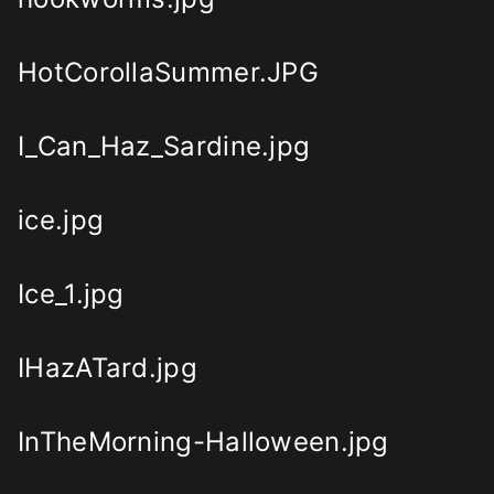
HotCorollaSummer.JPG
I_Can_Haz_Sardine.jpg
ice.jpg
Ice_1.jpg
IHazATard.jpg
InTheMorning-Halloween.jpg