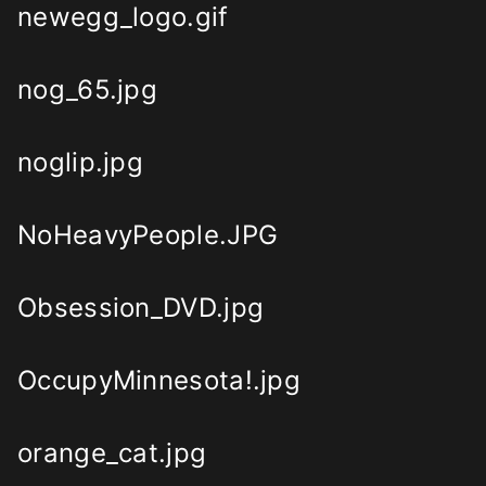
newegg_logo.gif
nog_65.jpg
noglip.jpg
NoHeavyPeople.JPG
Obsession_DVD.jpg
OccupyMinnesota!.jpg
orange_cat.jpg