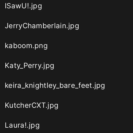
ISawU!.jpg
JerryChamberlain.jpg
kaboom.png
Katy_Perry.jpg
keira_knightley_bare_feet.jpg
KutcherCXT.jpg
Laura!.jpg