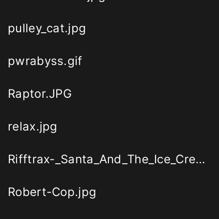
pulley_cat.jpg
pwrabyss.gif
Raptor.JPG
relax.jpg
Rifftrax-_Santa_And_The_Ice_Cream_Bunny.png
Robert-Cop.jpg