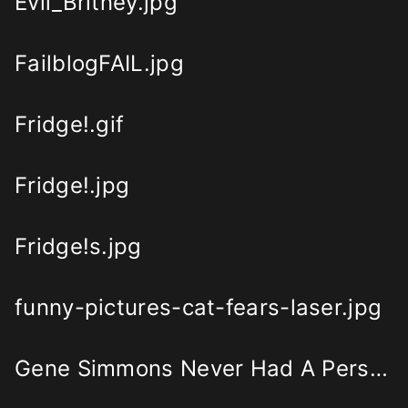
Evil_Britney.jpg
FailblogFAIL.jpg
Fridge!.gif
Fridge!.jpg
Fridge!s.jpg
funny-pictures-cat-fears-laser.jpg
Gene Simmons Never Had A Personal Computer When He Was A Kid.png