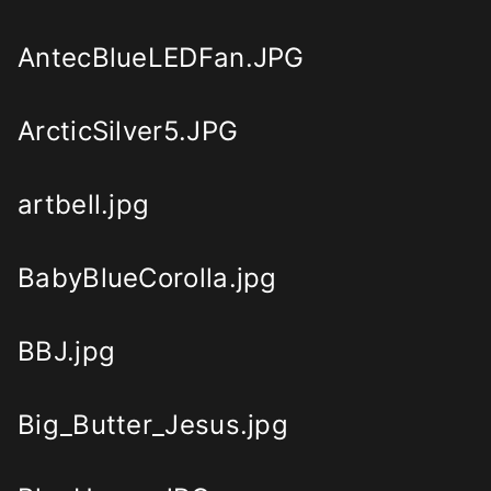
AntecBlueLEDFan.JPG
ArcticSilver5.JPG
artbell.jpg
BabyBlueCorolla.jpg
BBJ.jpg
Big_Butter_Jesus.jpg