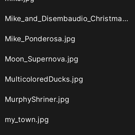
Mike_and_Disembaudio_Christmas_2010.jpg
Mike_Ponderosa.jpg
Moon_Supernova.jpg
MulticoloredDucks.jpg
MurphyShriner.jpg
my_town.jpg