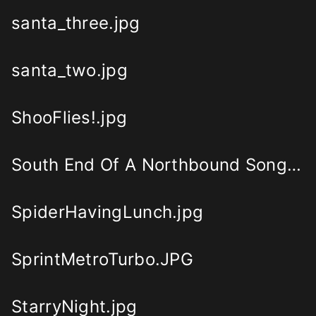
santa_three.jpg
santa_two.jpg
ShooFlies!.jpg
South End Of A Northbound Songwriter.png
SpiderHavingLunch.jpg
SprintMetroTurbo.JPG
StarryNight.jpg