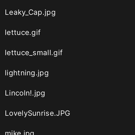
Leaky_Cap.jpg
lettuce.gif
lettuce_small.gif
lightning.jpg
Lincoln!.jpg
LovelySunrise.JPG
mike.jpg