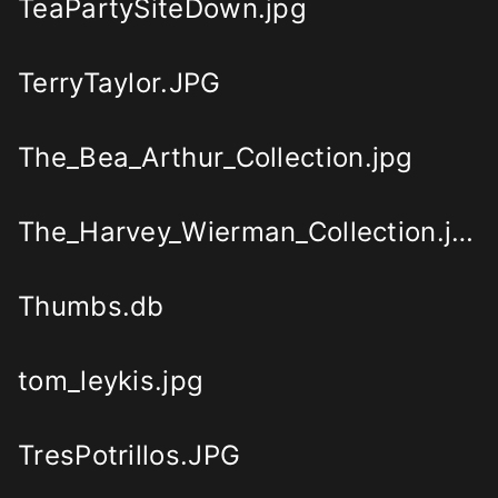
TeaPartySiteDown.jpg
TerryTaylor.JPG
The_Bea_Arthur_Collection.jpg
The_Harvey_Wierman_Collection.jpg
Thumbs.db
tom_leykis.jpg
TresPotrillos.JPG