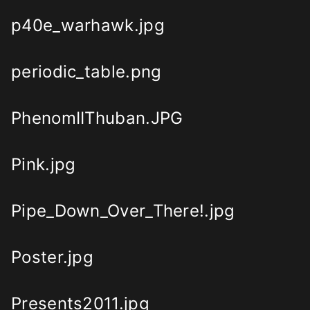
p40e_warhawk.jpg
periodic_table.png
PhenomIIThuban.JPG
Pink.jpg
Pipe_Down_Over_There!.jpg
Poster.jpg
Presents2011.jpg