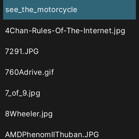
see_the_motorcycle
4Chan-Rules-Of-The-Internet.jpg
7291.JPG
760Adrive.gif
7_of_9.jpg
8Wheeler.jpg
AMDPhenomIIThuban.JPG