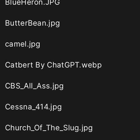
BlueHeron.JPG
ButterBean.jpg
camel.jpg
Catbert By ChatGPT.webp
CBS_All_Ass.jpg
Cessna_414.jpg
Church_Of_The_Slug.jpg