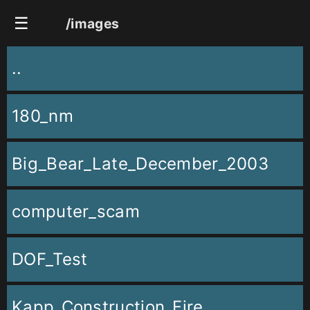
☰
/images
..
180_nm
Big_Bear_Late_December_2003
computer_scam
DOF_Test
Kapp_Construction_Fire